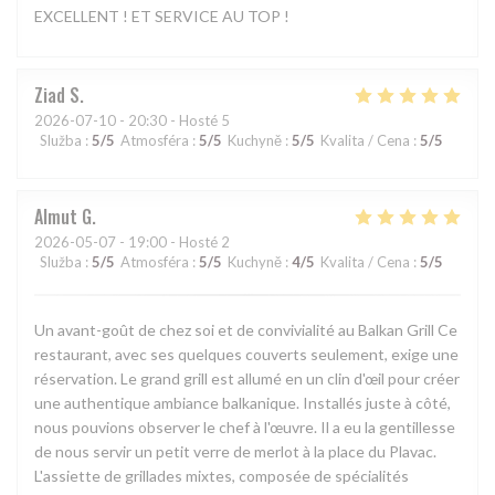
EXCELLENT ! ET SERVICE AU TOP !
Ziad
S
2026-07-10
- 20:30 - Hosté 5
Služba
:
5
/5
Atmosféra
:
5
/5
Kuchyně
:
5
/5
Kvalita / Cena
:
5
/5
Almut
G
2026-05-07
- 19:00 - Hosté 2
Služba
:
5
/5
Atmosféra
:
5
/5
Kuchyně
:
4
/5
Kvalita / Cena
:
5
/5
Un avant-goût de chez soi et de convivialité au Balkan Grill Ce
restaurant, avec ses quelques couverts seulement, exige une
réservation. Le grand grill est allumé en un clin d'œil pour créer
une authentique ambiance balkanique. Installés juste à côté,
nous pouvions observer le chef à l'œuvre. Il a eu la gentillesse
de nous servir un petit verre de merlot à la place du Plavac.
L'assiette de grillades mixtes, composée de spécialités