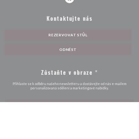
Facebook ((otevře se v novém ok
Kontaktujte nás
REZERVOVAT STŮL
ODNÉST
Zůstaňte v obraze
*
Přihlaste se k odběru našeho newsletteru a dostávejte od nás e-mailem
personalizovaná sdělení a marketingové nabídky.
ODEBÍRAT
© 2026 AU PETIT PARIS — WEBOVÉ STRÁNKY RESTAURACE BYLY
((OTEVŘE SE V NOVÉM 
VYTVOŘENY
ZENCHEF