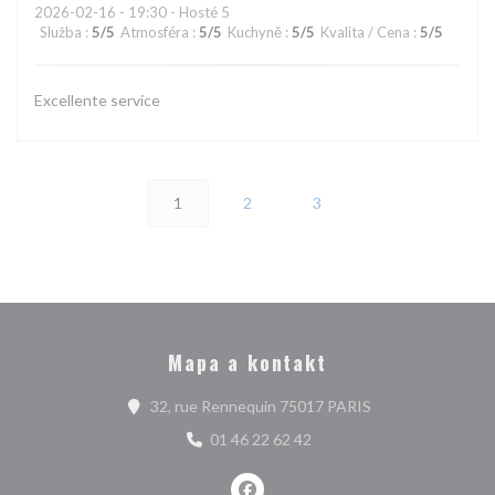
2026-02-16
- 19:30 - Hosté 5
Služba
:
5
/5
Atmosféra
:
5
/5
Kuchyně
:
5
/5
Kvalita / Cena
:
5
/5
Excellente service
1
2
3
Mapa a kontakt
((otevře se v nov
32, rue Rennequin 75017 PARIS
01 46 22 62 42