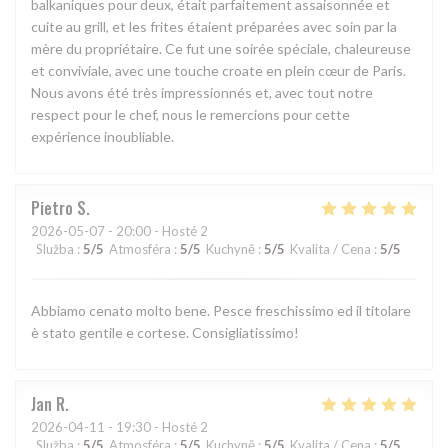
balkaniques pour deux, était parfaitement assaisonnée et
cuite au grill, et les frites étaient préparées avec soin par la
mère du propriétaire. Ce fut une soirée spéciale, chaleureuse
et conviviale, avec une touche croate en plein cœur de Paris.
Nous avons été très impressionnés et, avec tout notre
respect pour le chef, nous le remercions pour cette
expérience inoubliable.
Pietro
S
2026-05-07
- 20:00 - Hosté 2
Služba
:
5
/5
Atmosféra
:
5
/5
Kuchyně
:
5
/5
Kvalita / Cena
:
5
/5
Abbiamo cenato molto bene. Pesce freschissimo ed il titolare
è stato gentile e cortese. Consigliatissimo!
Jan
R
2026-04-11
- 19:30 - Hosté 2
Služba
:
5
/5
Atmosféra
:
5
/5
Kuchyně
:
5
/5
Kvalita / Cena
:
5
/5