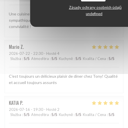
Zásady ochrany osobních údajů
undefined
Une cuisine méditerranéenne bien exécutée. Une ambiance
sympathique. Il ne manque rien pour un moment de
convivialité !
Mario
Z
2026-07-22
- 22:30 - Hosté 4
Služba
:
5
/5
Atmosféra
:
5
/5
Kuchyně
:
5
/5
Kvalita / Cena
:
5
/5
C'est toujours un délicieux plaisir de diner chez Tony! Qualité
et accueil toujours assurés
KATIA
P
2026-07-16
- 19:30 - Hosté 2
Služba
:
5
/5
Atmosféra
:
5
/5
Kuchyně
:
5
/5
Kvalita / Cena
:
5
/5