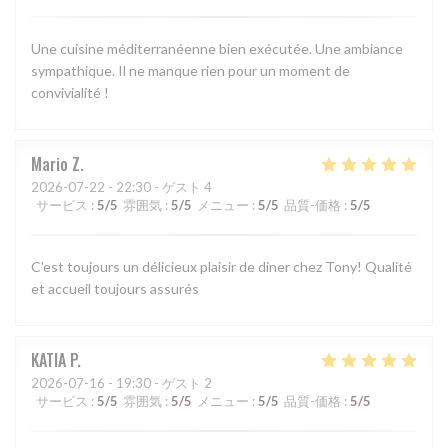
Une cuisine méditerranéenne bien exécutée. Une ambiance
sympathique. Il ne manque rien pour un moment de
convivialité !
Mario
Z
2026-07-22
- 22:30 - ゲスト 4
サービス
:
5
/5
雰囲気
:
5
/5
メニュー
:
5
/5
品質-価格
:
5
/5
C'est toujours un délicieux plaisir de diner chez Tony! Qualité
et accueil toujours assurés
KATIA
P
2026-07-16
- 19:30 - ゲスト 2
サービス
:
5
/5
雰囲気
:
5
/5
メニュー
:
5
/5
品質-価格
:
5
/5