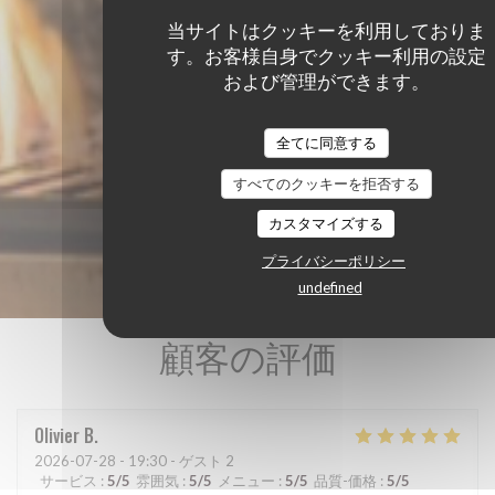
当サイトはクッキーを利用しておりま
す。お客様自身でクッキー利用の設定
および管理ができます。
全てに同意する
すべてのクッキーを拒否する
カスタマイズする
プライバシーポリシー
undefined
顧客の評価
Olivier
B
2026-07-28
- 19:30 - ゲスト 2
サービス
:
5
/5
雰囲気
:
5
/5
メニュー
:
5
/5
品質-価格
:
5
/5