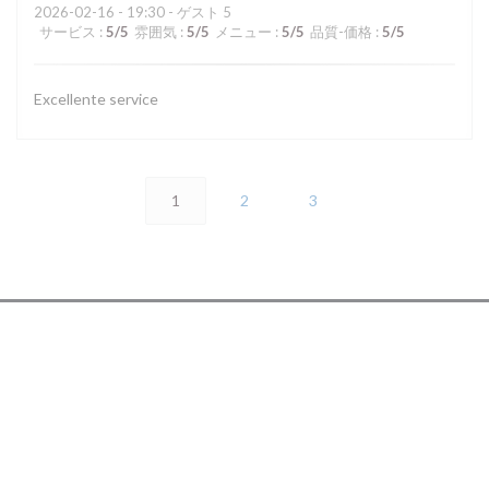
2026-02-16
- 19:30 - ゲスト 5
サービス
:
5
/5
雰囲気
:
5
/5
メニュー
:
5
/5
品質-価格
:
5
/5
Excellente service
1
2
3
アクセス/お問い合わせ
((新しいウィンド
32, rue Rennequin 75017 PARIS
01 46 22 62 42