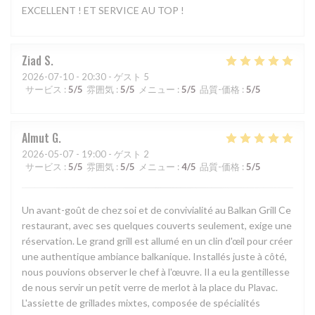
EXCELLENT ! ET SERVICE AU TOP !
Ziad
S
2026-07-10
- 20:30 - ゲスト 5
サービス
:
5
/5
雰囲気
:
5
/5
メニュー
:
5
/5
品質-価格
:
5
/5
Almut
G
2026-05-07
- 19:00 - ゲスト 2
サービス
:
5
/5
雰囲気
:
5
/5
メニュー
:
4
/5
品質-価格
:
5
/5
Un avant-goût de chez soi et de convivialité au Balkan Grill Ce
restaurant, avec ses quelques couverts seulement, exige une
réservation. Le grand grill est allumé en un clin d'œil pour créer
une authentique ambiance balkanique. Installés juste à côté,
nous pouvions observer le chef à l'œuvre. Il a eu la gentillesse
de nous servir un petit verre de merlot à la place du Plavac.
L'assiette de grillades mixtes, composée de spécialités