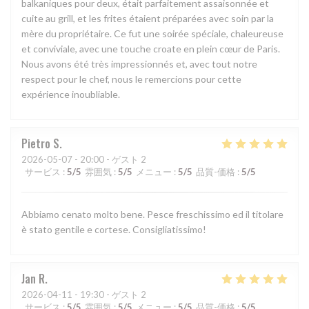
balkaniques pour deux, était parfaitement assaisonnée et
cuite au grill, et les frites étaient préparées avec soin par la
mère du propriétaire. Ce fut une soirée spéciale, chaleureuse
et conviviale, avec une touche croate en plein cœur de Paris.
Nous avons été très impressionnés et, avec tout notre
respect pour le chef, nous le remercions pour cette
expérience inoubliable.
Pietro
S
2026-05-07
- 20:00 - ゲスト 2
サービス
:
5
/5
雰囲気
:
5
/5
メニュー
:
5
/5
品質-価格
:
5
/5
Abbiamo cenato molto bene. Pesce freschissimo ed il titolare
è stato gentile e cortese. Consigliatissimo!
Jan
R
2026-04-11
- 19:30 - ゲスト 2
サービス
:
5
/5
雰囲気
:
5
/5
メニュー
:
5
/5
品質-価格
:
5
/5