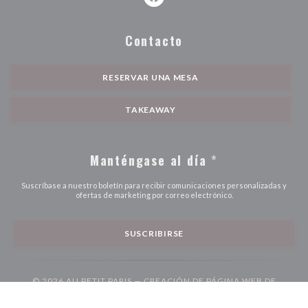
Facebook ((abre en una nueva ve
Contacto
RESERVAR UNA MESA
TAKEAWAY
Manténgase al día
*
Suscríbase a nuestro boletín para recibir comunicaciones personalizadas y
ofertas de marketing por correo electrónico.
SUSCRIBIRSE
© 2026 AU PETIT PARIS — CREACIÓN DE PÁGINA WEB DE
((ABRE EN UNA NUE
RESTAURANTE CON
ZENCHEF