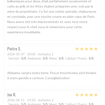
balkaniques pour deux, était parfaitement assaisonnée et
cuite au grill, et les frites étaient préparées avec soin par la
mère du propriétaire. Ce fut une soirée spéciale, chaleureuse
et conviviale, avec une touche croate en plein cœur de Paris.
Nous avons été très impressionnés et, avec tout notre
respect pour le chef, nous le remercions pour cette
expérience inoubliable.
Pietro
S
2026-05-07
- 20:00 - Invitados 2
Servicio
:
5
/5
Ambiente
:
5
/5
Menú
:
5
/5
Calidad / Precio
:
5
/5
Abbiamo cenato molto bene. Pesce freschissimo ed il titolare
è stato gentile e cortese. Consigliatissimo!
Jan
R
2026-04-11
- 19:30 - Invitados 2
Servicio
:
5
/5
Ambiente
:
5
/5
Menú
:
5
/5
Calidad / Precio
:
5
/5