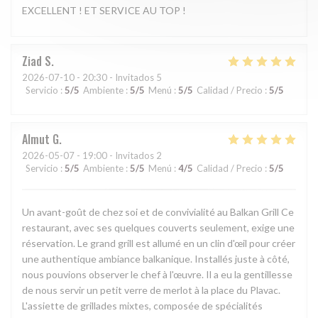
EXCELLENT ! ET SERVICE AU TOP !
Ziad
S
2026-07-10
- 20:30 - Invitados 5
Servicio
:
5
/5
Ambiente
:
5
/5
Menú
:
5
/5
Calidad / Precio
:
5
/5
Almut
G
2026-05-07
- 19:00 - Invitados 2
Servicio
:
5
/5
Ambiente
:
5
/5
Menú
:
4
/5
Calidad / Precio
:
5
/5
Un avant-goût de chez soi et de convivialité au Balkan Grill Ce
restaurant, avec ses quelques couverts seulement, exige une
réservation. Le grand grill est allumé en un clin d'œil pour créer
une authentique ambiance balkanique. Installés juste à côté,
nous pouvions observer le chef à l'œuvre. Il a eu la gentillesse
de nous servir un petit verre de merlot à la place du Plavac.
L'assiette de grillades mixtes, composée de spécialités