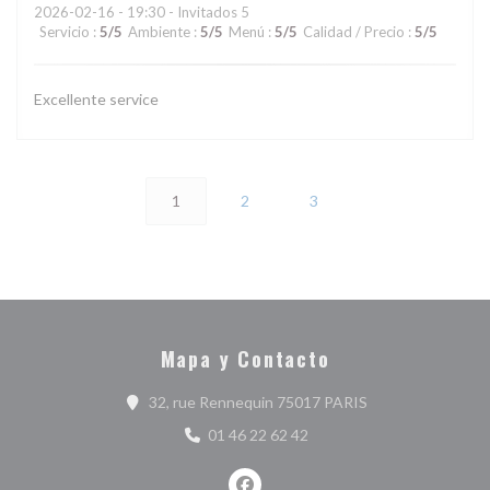
2026-02-16
- 19:30 - Invitados 5
Servicio
:
5
/5
Ambiente
:
5
/5
Menú
:
5
/5
Calidad / Precio
:
5
/5
Excellente service
1
2
3
Mapa y Contacto
((abre en una nue
32, rue Rennequin 75017 PARIS
01 46 22 62 42