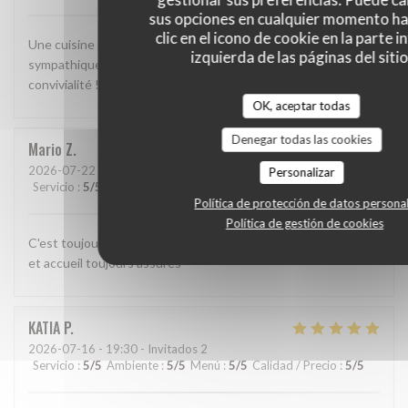
sus opciones en cualquier momento h
clic en el icono de cookie en la parte i
Une cuisine méditerranéenne bien exécutée. Une ambiance
izquierda de las páginas del sitio
sympathique. Il ne manque rien pour un moment de
convivialité !
OK, aceptar todas
Denegar todas las cookies
Mario
Z
2026-07-22
- 22:30 - Invitados 4
Personalizar
Servicio
:
5
/5
Ambiente
:
5
/5
Menú
:
5
/5
Calidad / Precio
:
5
/5
Política de protección de datos persona
Política de gestión de cookies
C'est toujours un délicieux plaisir de diner chez Tony! Qualité
et accueil toujours assurés
KATIA
P
2026-07-16
- 19:30 - Invitados 2
Servicio
:
5
/5
Ambiente
:
5
/5
Menú
:
5
/5
Calidad / Precio
:
5
/5