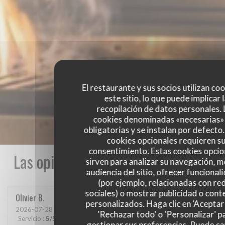
El restaurante y sus socios utilizan co
este sitio, lo que puede implicar 
recopilación de datos personales. 
cookies denominadas «necesarias»
obligatorias y se instalan por defecto
cookies opcionales requieren s
consentimiento. Estas cookies opcio
Las opiniones de nuestros clientes
sirven para analizar su navegación, me
audiencia del sitio, ofrecer funcional
(por ejemplo, relacionadas con re
sociales) o mostrar publicidad o cont
Olivier
B
personalizados. Haga clic en 'Aceptar 
2026-07-28
- 19:30 - Invitados 2
'Rechazar todo' o 'Personalizar' p
Servicio
:
5
/5
Ambiente
:
5
/5
Menú
:
5
/5
Calidad / Precio
:
5
/5
gestionar sus preferencias. Puede c