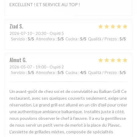
EXCELLENT ! ET SERVICE AU TOP !
Ziad
S
2026-07-10
- 20:30 - Ospiti 5
Servizio
:
5
/5
Atmosfera
:
5
/5
Cucina
:
5
/5
Qualità / Prezzo
:
5
/5
Almut
G
2026-05-07
- 19:00 - Ospiti 2
Servizio
:
5
/5
Atmosfera
:
5
/5
Cucina
:
4
/5
Qualità / Prezzo
:
5
/5
Un avant-goût de chez soi et de convivialité au Balkan Grill Ce
restaurant, avec ses quelques couverts seulement, exige une
réservation. Le grand grill est allumé en un clin d'œil pour créer
une authentique ambiance balkanique. Installés juste à côté,
nous pouvions observer le chef à l'œuvre. Il a eu la gentillesse
de nous servir un petit verre de merlot à la place du Plavac.
L'assiette de grillades mixtes, composée de spécialités