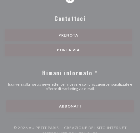
Facebook ((apre una nuova finest
Contattaci
PRENOTA
PORTA VIA
Rimani informato
*
Iscriversi alla nostra newsletter per ricevere comunicazioni personalizzate e
offerte di marketing via e-mail.
ABBONATI
© 2026 AU PETIT PARIS — CREAZIONE DEL SITO INTERNET
((APRE UNA NUOVA F
RISTORANTE CON
ZENCHEF