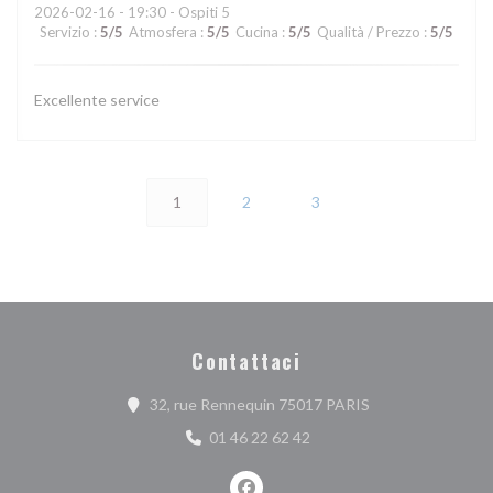
2026-02-16
- 19:30 - Ospiti 5
Servizio
:
5
/5
Atmosfera
:
5
/5
Cucina
:
5
/5
Qualità / Prezzo
:
5
/5
Excellente service
1
2
3
Contattaci
((apre una nuova f
32, rue Rennequin 75017 PARIS
01 46 22 62 42