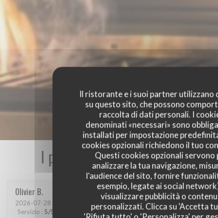
Il ristorante e i suoi partner utilizzano
su questo sito, che possono comport
raccolta di dati personali. I cooki
denominati «necessari» sono obbliga
installati per impostazione predefinita
cookies opzionali richiedono il tuo co
I pareri dei nostri clienti
Questi cookies opzionali servono 
analizzare la tua navigazione, misu
l'audience del sito, fornire funzionali
esempio, legate ai social network
Olivier
B
visualizzare pubblicità o contenu
2026-07-28
- 19:30 - Ospiti 2
personalizzati. Clicca su 'Accetta tu
Servizio
:
5
/5
Atmosfera
:
5
/5
Cucina
:
5
/5
Qualità / Prezzo
:
5
/5
'Rifiuta tutto' o 'Personalizza' per ges