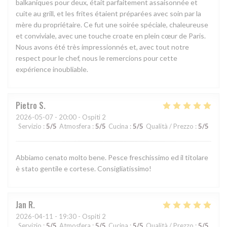
balkaniques pour deux, était parfaitement assaisonnée et
cuite au grill, et les frites étaient préparées avec soin par la
mère du propriétaire. Ce fut une soirée spéciale, chaleureuse
et conviviale, avec une touche croate en plein cœur de Paris.
Nous avons été très impressionnés et, avec tout notre
respect pour le chef, nous le remercions pour cette
expérience inoubliable.
Pietro
S
2026-05-07
- 20:00 - Ospiti 2
Servizio
:
5
/5
Atmosfera
:
5
/5
Cucina
:
5
/5
Qualità / Prezzo
:
5
/5
Abbiamo cenato molto bene. Pesce freschissimo ed il titolare
è stato gentile e cortese. Consigliatissimo!
Jan
R
2026-04-11
- 19:30 - Ospiti 2
Servizio
:
5
/5
Atmosfera
:
5
/5
Cucina
:
5
/5
Qualità / Prezzo
:
5
/5