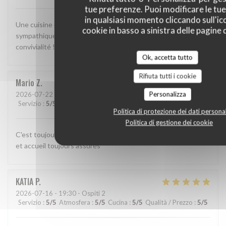
tue preferenze. Puoi modificare le tue
in qualsiasi momento cliccando sull'ic
Une cuisine méditerranéenne bien exécutée. Une ambiance
cookie in basso a sinistra delle pagine d
sympathique. Il ne manque rien pour un moment de
convivialité !
Ok, accetta tutto
Rifiuta tutti i cookie
Mario
Z
Personalizza
2026-07-22
- 22:30 - Ospiti 4
Servizio
:
5
/5
Atmosfera
:
5
/5
Cucina
:
5
/5
Qualità / Prezzo
:
5
/5
Politica di protezione dei dati personal
Politica di gestione dei cookie
C'est toujours un délicieux plaisir de diner chez Tony! Qualité
et accueil toujours assurés
KATIA
P
2026-07-16
- 19:30 - Ospiti 2
Servizio
:
5
/5
Atmosfera
:
5
/5
Cucina
:
5
/5
Qualità / Prezzo
:
5
/5