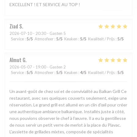
EXCELLENT ! ET SERVICE AU TOP !
Ziad
S
2026-07-10
- 20:30 - Gasten 5
Service
:
5
/5
Atmosfeer
:
5
/5
Keuken
:
5
/5
Kwaliteit / Prijs
:
5
/5
Almut
G
2026-05-07
- 19:00 - Gasten 2
Service
:
5
/5
Atmosfeer
:
5
/5
Keuken
:
4
/5
Kwaliteit / Prijs
:
5
/5
Un avant-goût de chez soi et de convivialité au Balkan Grill Ce
restaurant, avec ses quelques couverts seulement, exige une
réservation. Le grand grill est allumé en un clin d'œil pour créer
une authentique ambiance balkanique. Installés juste à côté,
nous pouvions observer le chef à l'œuvre. Il a eu la gentillesse
de nous servir un petit verre de merlot à la place du Plavac.
L'assiette de grillades mixtes, composée de spécialités