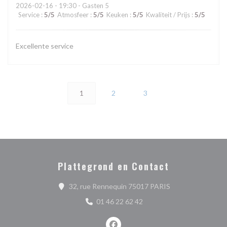
2026-02-16
- 19:30 - Gasten 5
Service
:
5
/5
Atmosfeer
:
5
/5
Keuken
:
5
/5
Kwaliteit / Prijs
:
5
/5
Excellente service
1
2
3
Plattegrond en Contact
((opent in een nie
32, rue Rennequin 75017 PARIS
01 46 22 62 42