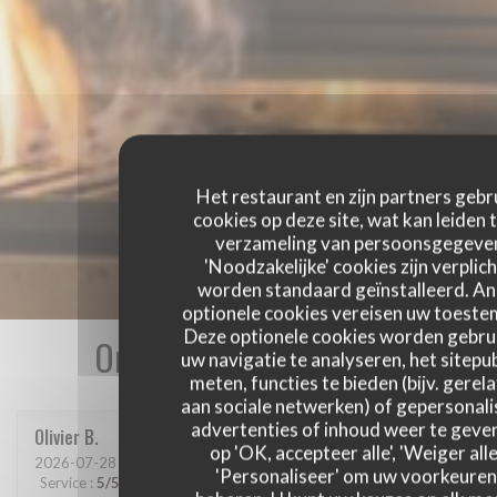
Het restaurant en zijn partners gebr
cookies op deze site, wat kan leiden 
verzameling van persoonsgegeve
'Noodzakelijke' cookies zijn verplich
worden standaard geïnstalleerd. A
optionele cookies vereisen uw toest
Deze optionele cookies worden gebru
Onze gastbeoordelingen
uw navigatie te analyseren, het sitepub
meten, functies te bieden (bijv. gerel
aan sociale netwerken) of gepersonal
advertenties of inhoud weer te geven
Olivier
B
op 'OK, accepteer alle', 'Weiger alle
2026-07-28
- 19:30 - Gasten 2
'Personaliseer' om uw voorkeuren
Service
:
5
/5
Atmosfeer
:
5
/5
Keuken
:
5
/5
Kwaliteit / Prijs
:
5
/5