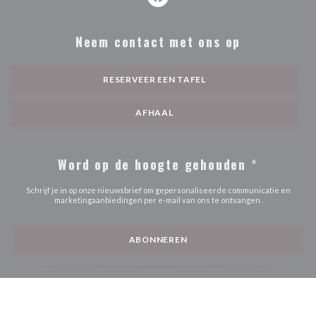
Facebook ((opent in een nieuw ve
Neem contact met ons op
RESERVEER EEN TAFEL
AFHAAL
Word op de hoogte gehouden
*
Schrijf je in op onze nieuwsbrief om gepersonaliseerde communicatie en
marketingaanbiedingen per e-mail van ons te ontvangen.
ABONNEREN
© 2026 AU PETIT PARIS — RESTAURANT WEBSITE GECREËERD
((OPENT IN EEN NIEUW VE
DOOR
ZENCHEF