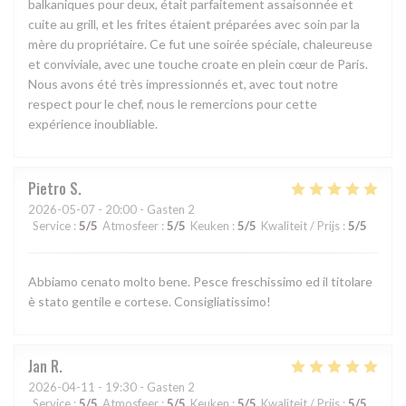
balkaniques pour deux, était parfaitement assaisonnée et
cuite au grill, et les frites étaient préparées avec soin par la
mère du propriétaire. Ce fut une soirée spéciale, chaleureuse
et conviviale, avec une touche croate en plein cœur de Paris.
Nous avons été très impressionnés et, avec tout notre
respect pour le chef, nous le remercions pour cette
expérience inoubliable.
Pietro
S
2026-05-07
- 20:00 - Gasten 2
Service
:
5
/5
Atmosfeer
:
5
/5
Keuken
:
5
/5
Kwaliteit / Prijs
:
5
/5
Abbiamo cenato molto bene. Pesce freschissimo ed il titolare
è stato gentile e cortese. Consigliatissimo!
Jan
R
2026-04-11
- 19:30 - Gasten 2
Service
:
5
/5
Atmosfeer
:
5
/5
Keuken
:
5
/5
Kwaliteit / Prijs
:
5
/5