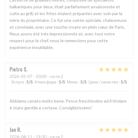
balkaniques pour deux, était parfaitement assaisonnée et
cuite au grill, et les frites étaient préparées avec soin par la
mère du propriétaire. Ce fut une soirée spéciale, chaleureuse
et conviviale, avec une touche croate en plein cœur de Paris.
Nous avons été très impressionnés et, avec tout notre
respect pour le chef, nous le remercions pour cette
expérience inoubliable.
Pietro
S
2026-05-07
- 20:00 - гости 2
Услуги
:
5
/5
Атмосфера
:
5
/5
Меню
:
5
/5
Цена / качество
:
5
/5
Abbiamo cenato molto bene. Pesce freschissimo ed il titolare
è stato gentile e cortese. Consigliatissimo!
Jan
R
2026-04-11
- 19:30 - гости 2