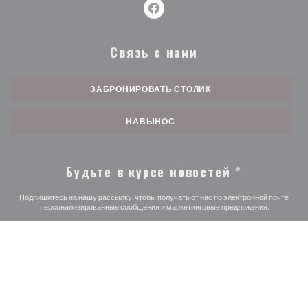
Facebook ((открывается в ново
Связь с нами
ЗАБРОНИРОВАТЬ СТОЛИК
НАВЫНОС
Будьте в курсе новостей
*
Подпишитесь на нашу рассылку, чтобы получать от нас по электронной почте
персонализированные сообщения и маркетинговые предложения.
ПОДПИСАТЬСЯ
© 2026 AU PETIT PARIS — ВЕБ-СТРАНИЦА РЕСТОРАНА
((ОТКРЫВАЕТСЯ В НОВ
СОЗДАНА
ZENCHEF