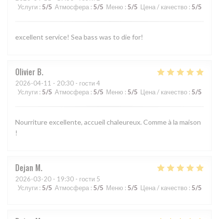
Услуги
:
5
/5
Атмосфера
:
5
/5
Меню
:
5
/5
Цена / качество
:
5
/5
excellent service! Sea bass was to die for!
Olivier
B
2026-04-11
- 20:30 - гости 4
Услуги
:
5
/5
Атмосфера
:
5
/5
Меню
:
5
/5
Цена / качество
:
5
/5
Nourriture excellente, accueil chaleureux. Comme à la maison
!
Dejan
M
2026-03-20
- 19:30 - гости 5
Услуги
:
5
/5
Атмосфера
:
5
/5
Меню
:
5
/5
Цена / качество
:
5
/5