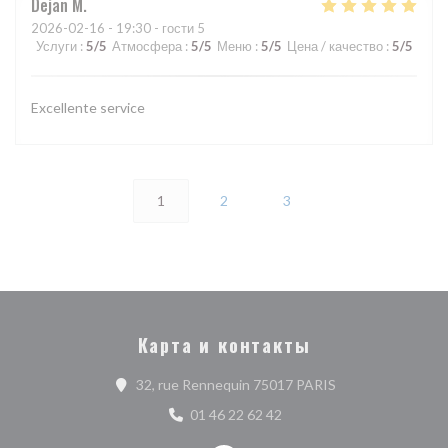
Dejan
M
2026-02-16
- 19:30 - гости 5
Услуги
:
5
/5
Атмосфера
:
5
/5
Меню
:
5
/5
Цена / качество
:
5
/5
Excellente service
1
2
3
Карта и контакты
((открывается в н
32, rue Rennequin 75017 PARIS
01 46 22 62 42