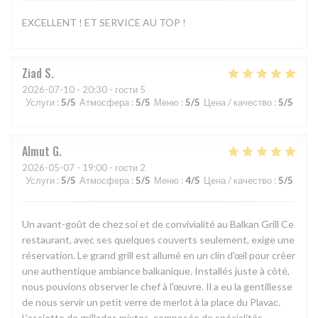
EXCELLENT ! ET SERVICE AU TOP !
Ziad
S
2026-07-10
- 20:30 - гости 5
Услуги
:
5
/5
Атмосфера
:
5
/5
Меню
:
5
/5
Цена / качество
:
5
/5
Almut
G
2026-05-07
- 19:00 - гости 2
Услуги
:
5
/5
Атмосфера
:
5
/5
Меню
:
4
/5
Цена / качество
:
5
/5
Un avant-goût de chez soi et de convivialité au Balkan Grill Ce
restaurant, avec ses quelques couverts seulement, exige une
réservation. Le grand grill est allumé en un clin d'œil pour créer
une authentique ambiance balkanique. Installés juste à côté,
nous pouvions observer le chef à l'œuvre. Il a eu la gentillesse
de nous servir un petit verre de merlot à la place du Plavac.
L'assiette de grillades mixtes, composée de spécialités