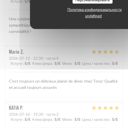
Услуги
:
5
/5
Атмосфера
:
5
/5
Меню
:
5
/5
Цена / качество
:
5
/5
Политика конфиденциальности
undefined
Une cuisine méditerranéenne bien exécutée. Une ambiance
sympathique. Il ne manque rien pour un moment de
convivialité !
Mario
Z
2026-07-22
- 22:30 - гости 4
Услуги
:
5
/5
Атмосфера
:
5
/5
Меню
:
5
/5
Цена / качество
:
5
/5
C'est toujours un délicieux plaisir de diner chez Tony! Qualité
et accueil toujours assurés
KATIA
P
2026-07-16
- 19:30 - гости 2
Услуги
:
5
/5
Атмосфера
:
5
/5
Меню
:
5
/5
Цена / качество
:
5
/5