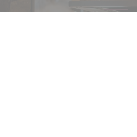
Cuisine
Croate
Type de restaurant
Restaurant
Services
Soirée, Privatisation, Parking, 
Moyens de paiement
Amex, Paiement mobile, Sans Contact, App
Contact, Visa, Eurocard/Mastercard, Es