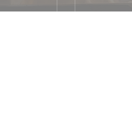
Station n
Accès Wifi
Voi
le Pay, Paiement Sans
pèces, Carte Bleue