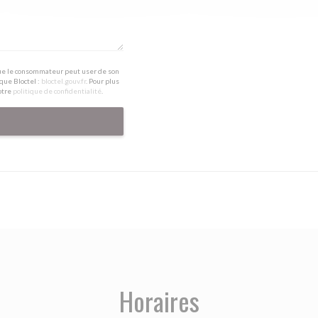
 que le consommateur peut user de son
que Bloctel :
bloctel.gouv.fr
. Pour plus
otre
politique de confidentialité
.
Horaires