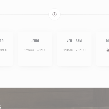
access_time
ER
JEUDI
VEN
-
SAM
D
23h00
19h00 - 23h00
19h30 - 23h00
S