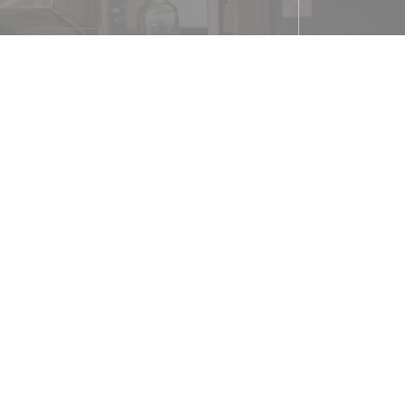
Métro
Ternes ou Pereire
Station de vélos
° 17029 29 RUE PIERRE DEMOURS
Parking
turier à 150 mètres avant