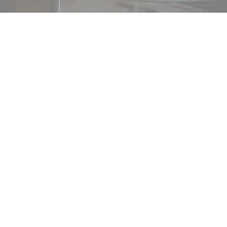
菜肴
Croate
经营类型
餐厅
服务
晚间, 私人租用, 停车场, 无
支付方式
Amex, Mobile payment, 没有联系, Apple Pay,
证, 欧洲卡/万事达卡, 现金,