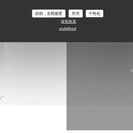
好的，全部接受
禁用
个性化
保密政策
？
undefined
格!