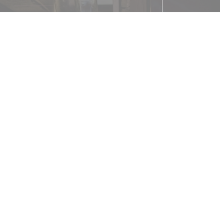
地铁
Ternes ou Pereire
Velib'
° 17029 29 RUE PIERRE DEMOURS
停车
turier à 150 mètres avant