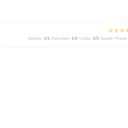
Servizio
:
5
/5
Atmosfera
:
5
/5
Cucina
:
5
/5
Qualità / Prezzo
a maison !
Servizio
:
5
/5
Atmosfera
:
5
/5
Cucina
:
5
/5
Qualità / Prezzo
Servizio
:
5
/5
Atmosfera
:
5
/5
Cucina
:
5
/5
Qualità / Prezzo