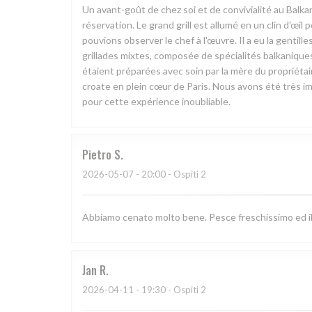
Un avant-goût de chez soi et de convivialité au Balk
réservation. Le grand grill est allumé en un clin d'œi
pouvions observer le chef à l'œuvre. Il a eu la gentill
grillades mixtes, composée de spécialités balkaniques 
étaient préparées avec soin par la mère du propriétai
croate en plein cœur de Paris. Nous avons été très i
pour cette expérience inoubliable.
Pietro
S
2026-05-07
- 20:00 - Ospiti 2
Abbiamo cenato molto bene. Pesce freschissimo ed il t
Jan
R
2026-04-11
- 19:30 - Ospiti 2