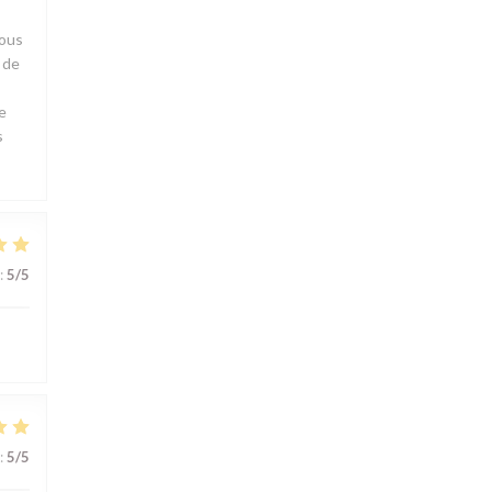
nous
e de
e
s
:
5
/5
:
5
/5