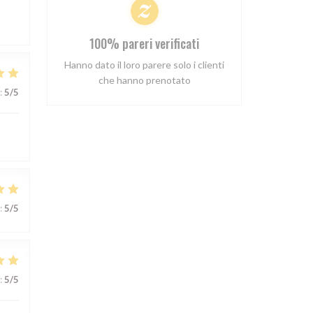
100% pareri verificati
Hanno dato il loro parere solo i clienti
che hanno prenotato
:
5
/5
:
5
/5
:
5
/5