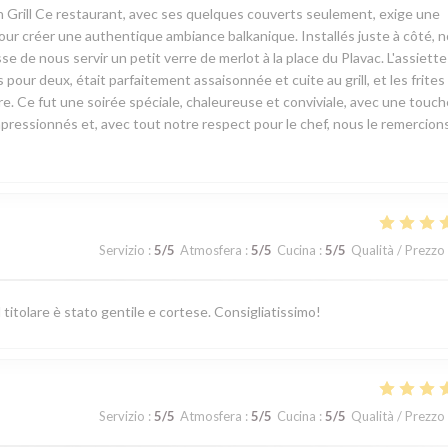
an Grill Ce restaurant, avec ses quelques couverts seulement, exige une
l pour créer une authentique ambiance balkanique. Installés juste à côté, 
esse de nous servir un petit verre de merlot à la place du Plavac. L'assiett
pour deux, était parfaitement assaisonnée et cuite au grill, et les frites
re. Ce fut une soirée spéciale, chaleureuse et conviviale, avec une touch
mpressionnés et, avec tout notre respect pour le chef, nous le remercion
Servizio
:
5
/5
Atmosfera
:
5
/5
Cucina
:
5
/5
Qualità / Prezzo
itolare è stato gentile e cortese. Consigliatissimo!
Servizio
:
5
/5
Atmosfera
:
5
/5
Cucina
:
5
/5
Qualità / Prezzo