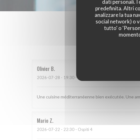
dati personali. 
predefinita. Altri 
analizzare la tua na
social network) o vi
tutto' o 'Person
momento c
I parer
Olivier
B
2026-07-28
- 19:30 - Ospiti 2
Une cuisine méditerranéenne bien exécutée. Une amb
Mario
Z
2026-07-22
- 22:30 - Ospiti 4