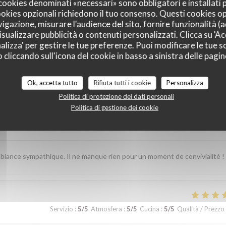
I cookies denominati «necessari» sono obbligatori e installati
cookies opzionali richiedono il tuo consenso. Questi cookies o
vigazione, misurare l'audience del sito, fornire funzionalità (
sualizzare pubblicità o contenuti personalizzati. Clicca su 'Acc
alizza' per gestire le tue preferenze. Puoi modificare le tue sc
liccando sull'icona del cookie in basso a sinistra delle pagine
i dei nostri clienti
Ok, accetta tutto
Rifiuta tutti i cookie
Personalizza
Politica di protezione dei dati personali
Politica di gestione dei cookie
Servizio
:
5
/5
Atmosfera
:
5
/5
Cucina
:
5
/5
Qualità / Prezzo
iance sympathique. Il ne manque rien pour un moment de convivialité !
Servizio
:
5
/5
Atmosfera
:
5
/5
Cucina
:
5
/5
Qualità / Prezzo