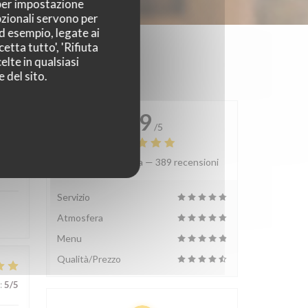
 per impostazione
pzionali servono per
ad esempio, legate ai
etta tutto', 'Rifiuta
elte in qualsiasi
 del sito.
4.9
/5
Valutazione media —
389 recensioni
:
5
/5
Servizio
Atmosfera
Menu
Qualità/Prezzo
:
5
/5