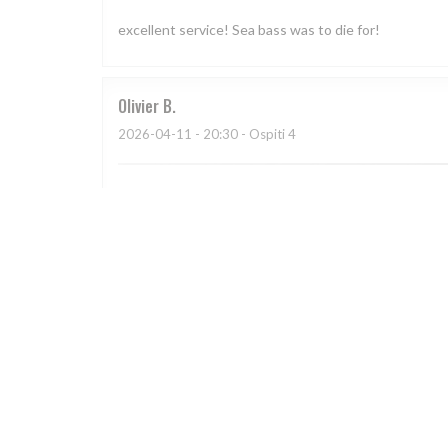
excellent service! Sea bass was to die for!
Olivier
B
2026-04-11
- 20:30 - Ospiti 4
Nourriture excellente, accueil chaleureux. Comme à l
Dejan
M
2026-03-20
- 19:30 - Ospiti 5
Dejan
M
2026-02-16
- 19:30 - Ospiti 5