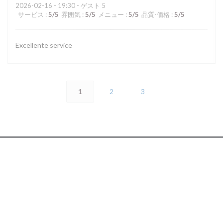
2026-02-16
- 19:30 - ゲスト 5
サービス
:
5
/5
雰囲気
:
5
/5
メニュー
:
5
/5
品質-価格
:
5
/5
Excellente service
1
2
3
アクセス/お問い合わせ
((新しいウィンド
32, rue Rennequin 75017 PARIS
01 46 22 62 42