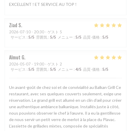
EXCELLENT ! ET SERVICE AU TOP !
Ziad
S
2026-07-10
- 20:30 - ゲスト 5
サービス
:
5
/5
雰囲気
:
5
/5
メニュー
:
5
/5
品質-価格
:
5
/5
Almut
G
2026-05-07
- 19:00 - ゲスト 2
サービス
:
5
/5
雰囲気
:
5
/5
メニュー
:
4
/5
品質-価格
:
5
/5
Un avant-goût de chez soi et de convivialité au Balkan Grill Ce
restaurant, avec ses quelques couverts seulement, exige une
réservation. Le grand grill est allumé en un clin d'œil pour créer
une authentique ambiance balkanique. Installés juste à côté,
nous pouvions observer le chef à l'œuvre. Il a eu la gentillesse
de nous servir un petit verre de merlot à la place du Plavac.
L'assiette de grillades mixtes, composée de spécialités