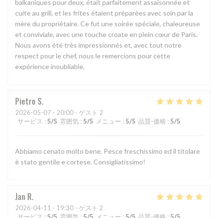
balkaniques pour deux, était parfaitement assaisonnée et
cuite au grill, et les frites étaient préparées avec soin par la
mère du propriétaire. Ce fut une soirée spéciale, chaleureuse
et conviviale, avec une touche croate en plein cœur de Paris.
Nous avons été très impressionnés et, avec tout notre
respect pour le chef, nous le remercions pour cette
expérience inoubliable.
Pietro
S
2026-05-07
- 20:00 - ゲスト 2
サービス
:
5
/5
雰囲気
:
5
/5
メニュー
:
5
/5
品質-価格
:
5
/5
Abbiamo cenato molto bene. Pesce freschissimo ed il titolare
è stato gentile e cortese. Consigliatissimo!
Jan
R
2026-04-11
- 19:30 - ゲスト 2
サービス
:
5
/5
雰囲気
:
5
/5
メニュー
:
5
/5
品質-価格
:
5
/5