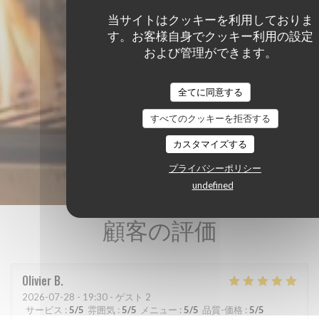
当サイトはクッキーを利用しておりま
す。お客様自身でクッキー利用の設定
および管理ができます。
全てに同意する
すべてのクッキーを拒否する
カスタマイズする
プライバシーポリシー
undefined
顧客の評価
Olivier
B
2026-07-28
- 19:30 - ゲスト 2
サービス
:
5
/5
雰囲気
:
5
/5
メニュー
:
5
/5
品質-価格
:
5
/5