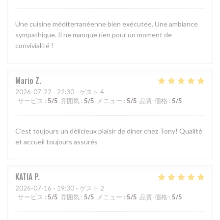
Une cuisine méditerranéenne bien exécutée. Une ambiance
sympathique. Il ne manque rien pour un moment de
convivialité !
Mario
Z
2026-07-22
- 22:30 - ゲスト 4
サービス
:
5
/5
雰囲気
:
5
/5
メニュー
:
5
/5
品質-価格
:
5
/5
C'est toujours un délicieux plaisir de diner chez Tony! Qualité
et accueil toujours assurés
KATIA
P
2026-07-16
- 19:30 - ゲスト 2
サービス
:
5
/5
雰囲気
:
5
/5
メニュー
:
5
/5
品質-価格
:
5
/5