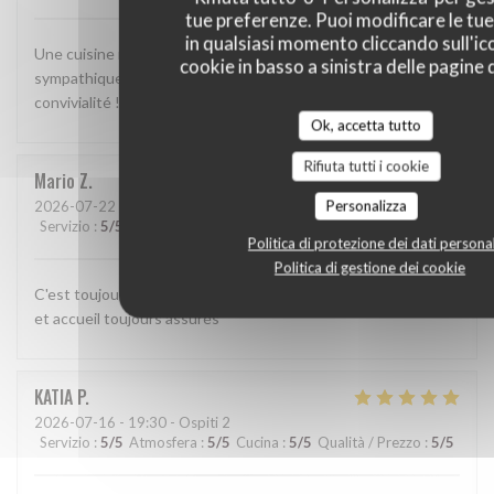
tue preferenze. Puoi modificare le tue
in qualsiasi momento cliccando sull'ic
Une cuisine méditerranéenne bien exécutée. Une ambiance
cookie in basso a sinistra delle pagine d
sympathique. Il ne manque rien pour un moment de
convivialité !
Ok, accetta tutto
Rifiuta tutti i cookie
Mario
Z
Personalizza
2026-07-22
- 22:30 - Ospiti 4
Servizio
:
5
/5
Atmosfera
:
5
/5
Cucina
:
5
/5
Qualità / Prezzo
:
5
/5
Politica di protezione dei dati personal
Politica di gestione dei cookie
C'est toujours un délicieux plaisir de diner chez Tony! Qualité
et accueil toujours assurés
KATIA
P
2026-07-16
- 19:30 - Ospiti 2
Servizio
:
5
/5
Atmosfera
:
5
/5
Cucina
:
5
/5
Qualità / Prezzo
:
5
/5