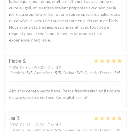
balkaniques pour deux, était parfaitement assaisonnée et
cuite au grill, et les frites étaient préparées avec soin par la
mère du propriétaire. Ce fut une soirée spéciale, chaleureuse
et conviviale, avec une touche croate en plein cœur de Paris.
Nous avons été très impressionnés et, avec tout notre
respect pour le chef, nous le remercions pour cette
expérience inoubliable.
Pietro
S
2026-05-07
- 20:00 - Ospiti 2
Servizio
:
5
/5
Atmosfera
:
5
/5
Cucina
:
5
/5
Qualità / Prezzo
:
5
/5
Abbiamo cenato molto bene. Pesce freschissimo ed il titolare
è stato gentile e cortese. Consigliatissimo!
Jan
R
2026-04-11
- 19:30 - Ospiti 2
Servizio
:
5
/5
Atmosfera
:
5
/5
Cucina
:
5
/5
Qualità / Prezzo
:
5
/5