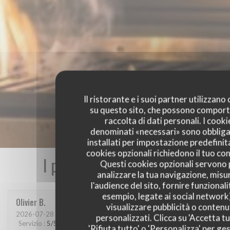
Il ristorante e i suoi partner utilizzano
su questo sito, che possono comport
raccolta di dati personali. I cooki
denominati «necessari» sono obbliga
installati per impostazione predefinita
cookies opzionali richiedono il tuo co
I pareri dei nostri clienti
Questi cookies opzionali servono 
analizzare la tua navigazione, misu
l'audience del sito, fornire funzionali
esempio, legate ai social network
Olivier
B
visualizzare pubblicità o contenu
2026-07-28
- 19:30 - Ospiti 2
personalizzati. Clicca su 'Accetta tu
Servizio
:
5
/5
Atmosfera
:
5
/5
Cucina
:
5
/5
Qualità / Prezzo
:
5
/5
'Rifiuta tutto' o 'Personalizza' per ges