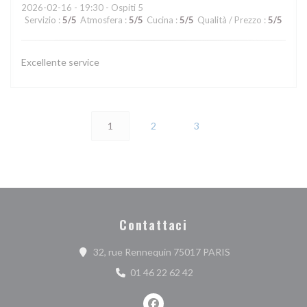
2026-02-16
- 19:30 - Ospiti 5
Servizio
:
5
/5
Atmosfera
:
5
/5
Cucina
:
5
/5
Qualità / Prezzo
:
5
/5
Excellente service
1
2
3
Contattaci
((apre una nuova f
32, rue Rennequin 75017 PARIS
01 46 22 62 42