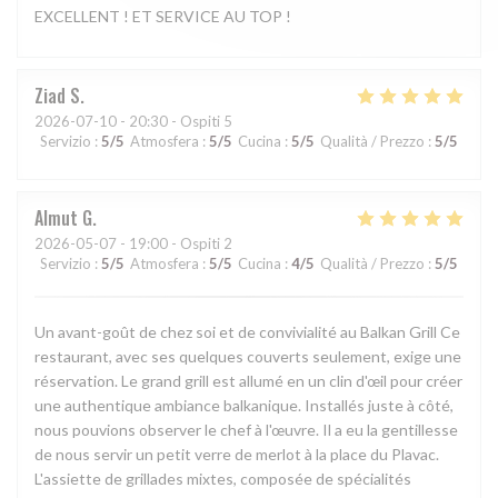
EXCELLENT ! ET SERVICE AU TOP !
Ziad
S
2026-07-10
- 20:30 - Ospiti 5
Servizio
:
5
/5
Atmosfera
:
5
/5
Cucina
:
5
/5
Qualità / Prezzo
:
5
/5
Almut
G
2026-05-07
- 19:00 - Ospiti 2
Servizio
:
5
/5
Atmosfera
:
5
/5
Cucina
:
4
/5
Qualità / Prezzo
:
5
/5
Un avant-goût de chez soi et de convivialité au Balkan Grill Ce
restaurant, avec ses quelques couverts seulement, exige une
réservation. Le grand grill est allumé en un clin d'œil pour créer
une authentique ambiance balkanique. Installés juste à côté,
nous pouvions observer le chef à l'œuvre. Il a eu la gentillesse
de nous servir un petit verre de merlot à la place du Plavac.
L'assiette de grillades mixtes, composée de spécialités