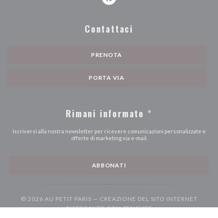
Facebook ((apre una nuova finest
Contattaci
PRENOTA
PORTA VIA
Rimani informato
*
Iscriversi alla nostra newsletter per ricevere comunicazioni personalizzate e
offerte di marketing via e-mail.
ABBONATI
© 2026 AU PETIT PARIS — CREAZIONE DEL SITO INTERNET
((APRE UNA NUOVA F
RISTORANTE CON
ZENCHEF