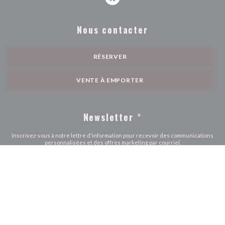
Facebook ((ouvre une nouvelle fe
Nous contacter
RÉSERVER
VENTE À EMPORTER
Newsletter
*
Inscrivez-vous à notre lettre d'information pour recevoir des communications
personnalisées et des offres marketing par courriel.
S'ABONNER
© 2026 AU PETIT PARIS — CRÉATION DE SITE INTERNET
((OUVRE UNE NOUVE
RESTAURANT AVEC
ZENCHEF