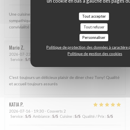
un cookie en bas à gauche des pages du
Une cuisine méditerranéenne bien exécutée. Une ambiance
Tout accepter
sympathique. Il ne manque rien pour un moment de
convivialité !
Tout refuser
Personnaliser
Mario
Z
Politique de protection des données à caractère 
Politique de gestion des cookies
2026-07-22
- 22:30 - Couverts 4
Service
:
5
/5
Ambiance
:
5
/5
Cuisine
:
5
/5
Qualité / Prix
:
5
/5
C'est toujours un délicieux plaisir de diner chez Tony! Qualité
et accueil toujours assurés
KATIA
P
2026-07-16
- 19:30 - Couverts 2
Service
:
5
/5
Ambiance
:
5
/5
Cuisine
:
5
/5
Qualité / Prix
:
5
/5