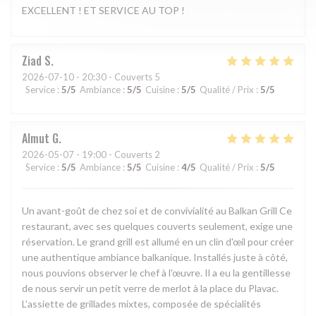
EXCELLENT ! ET SERVICE AU TOP !
Ziad
S
2026-07-10
- 20:30 - Couverts 5
Service
:
5
/5
Ambiance
:
5
/5
Cuisine
:
5
/5
Qualité / Prix
:
5
/5
Almut
G
2026-05-07
- 19:00 - Couverts 2
Service
:
5
/5
Ambiance
:
5
/5
Cuisine
:
4
/5
Qualité / Prix
:
5
/5
Un avant-goût de chez soi et de convivialité au Balkan Grill Ce
restaurant, avec ses quelques couverts seulement, exige une
réservation. Le grand grill est allumé en un clin d'œil pour créer
une authentique ambiance balkanique. Installés juste à côté,
nous pouvions observer le chef à l'œuvre. Il a eu la gentillesse
de nous servir un petit verre de merlot à la place du Plavac.
L'assiette de grillades mixtes, composée de spécialités