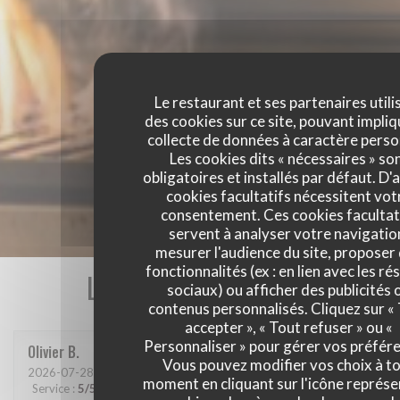
Le restaurant et ses partenaires utili
des cookies sur ce site, pouvant impliq
collecte de données à caractère perso
Les cookies dits « nécessaires » so
obligatoires et installés par défaut. D'
cookies facultatifs nécessitent vot
consentement. Ces cookies facultat
servent à analyser votre navigatio
mesurer l'audience du site, proposer
fonctionnalités (ex : en lien avec les r
Les avis de nos clients
sociaux) ou afficher des publicités 
contenus personnalisés. Cliquez sur «
accepter », « Tout refuser » ou «
Personnaliser » pour gérer vos préfér
Olivier
B
Vous pouvez modifier vos choix à t
2026-07-28
- 19:30 - Couverts 2
moment en cliquant sur l'icône représ
Service
:
5
/5
Ambiance
:
5
/5
Cuisine
:
5
/5
Qualité / Prix
:
5
/5