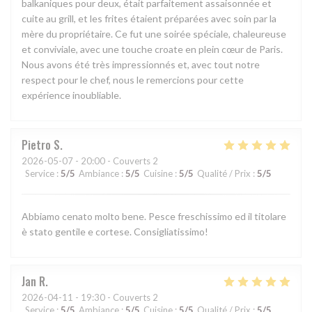
balkaniques pour deux, était parfaitement assaisonnée et
cuite au grill, et les frites étaient préparées avec soin par la
mère du propriétaire. Ce fut une soirée spéciale, chaleureuse
et conviviale, avec une touche croate en plein cœur de Paris.
Nous avons été très impressionnés et, avec tout notre
respect pour le chef, nous le remercions pour cette
expérience inoubliable.
Pietro
S
2026-05-07
- 20:00 - Couverts 2
Service
:
5
/5
Ambiance
:
5
/5
Cuisine
:
5
/5
Qualité / Prix
:
5
/5
Abbiamo cenato molto bene. Pesce freschissimo ed il titolare
è stato gentile e cortese. Consigliatissimo!
Jan
R
2026-04-11
- 19:30 - Couverts 2
Service
:
5
/5
Ambiance
:
5
/5
Cuisine
:
5
/5
Qualité / Prix
:
5
/5