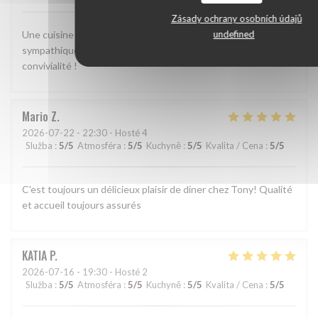
Zásady ochrany osobních údajů
undefined
Une cuisine méditerranéenne bien exécutée. Une ambiance
sympathique. Il ne manque rien pour un moment de
convivialité !
Mario
Z
2026-07-22
- 22:30 - Hosté 4
Služba
:
5
/5
Atmosféra
:
5
/5
Kuchyně
:
5
/5
Kvalita / Cena
:
5
/5
C'est toujours un délicieux plaisir de diner chez Tony! Qualité
et accueil toujours assurés
KATIA
P
2026-07-16
- 19:30 - Hosté 2
Služba
:
5
/5
Atmosféra
:
5
/5
Kuchyně
:
5
/5
Kvalita / Cena
:
5
/5