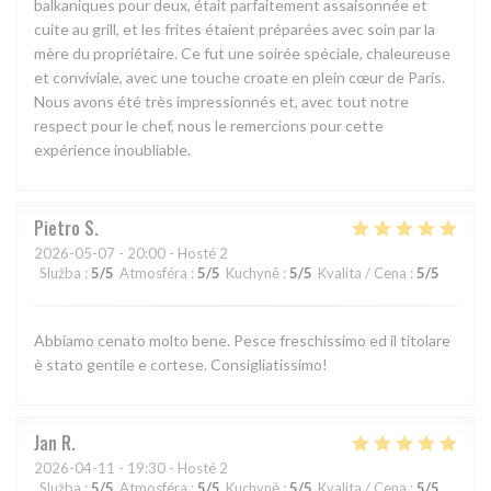
balkaniques pour deux, était parfaitement assaisonnée et
cuite au grill, et les frites étaient préparées avec soin par la
mère du propriétaire. Ce fut une soirée spéciale, chaleureuse
et conviviale, avec une touche croate en plein cœur de Paris.
Nous avons été très impressionnés et, avec tout notre
respect pour le chef, nous le remercions pour cette
expérience inoubliable.
Pietro
S
2026-05-07
- 20:00 - Hosté 2
Služba
:
5
/5
Atmosféra
:
5
/5
Kuchyně
:
5
/5
Kvalita / Cena
:
5
/5
Abbiamo cenato molto bene. Pesce freschissimo ed il titolare
è stato gentile e cortese. Consigliatissimo!
Jan
R
2026-04-11
- 19:30 - Hosté 2
Služba
:
5
/5
Atmosféra
:
5
/5
Kuchyně
:
5
/5
Kvalita / Cena
:
5
/5