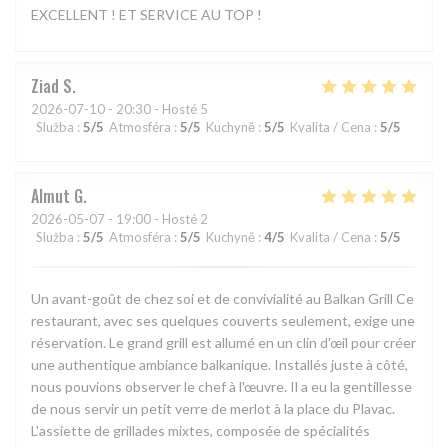
EXCELLENT ! ET SERVICE AU TOP !
Ziad
S
2026-07-10
- 20:30 - Hosté 5
Služba
:
5
/5
Atmosféra
:
5
/5
Kuchyně
:
5
/5
Kvalita / Cena
:
5
/5
Almut
G
2026-05-07
- 19:00 - Hosté 2
Služba
:
5
/5
Atmosféra
:
5
/5
Kuchyně
:
4
/5
Kvalita / Cena
:
5
/5
Un avant-goût de chez soi et de convivialité au Balkan Grill Ce
restaurant, avec ses quelques couverts seulement, exige une
réservation. Le grand grill est allumé en un clin d'œil pour créer
une authentique ambiance balkanique. Installés juste à côté,
nous pouvions observer le chef à l'œuvre. Il a eu la gentillesse
de nous servir un petit verre de merlot à la place du Plavac.
L'assiette de grillades mixtes, composée de spécialités