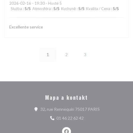
2026-02-16
- 19:30 - Hosté 5
Služba
:
5
/5
Atmosféra
:
5
/5
Kuchyně
:
5
/5
Kvalita / Cena
:
5
/5
Excellente service
1
2
3
Mapa a kontakt
((otevře se v nov
32, rue Rennequin 75017 PARIS
01 46 22 62 42