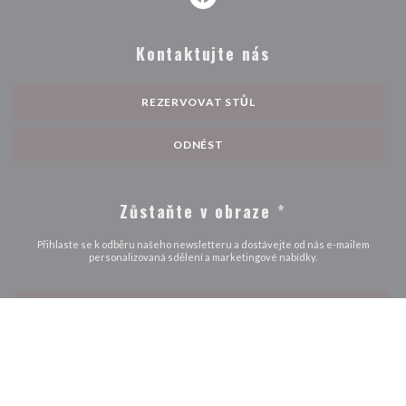
Facebook ((otevře se v novém ok
Kontaktujte nás
REZERVOVAT STŮL
ODNÉST
Zůstaňte v obraze
*
Přihlaste se k odběru našeho newsletteru a dostávejte od nás e-mailem
personalizovaná sdělení a marketingové nabídky.
ODEBÍRAT
© 2026 AU PETIT PARIS — WEBOVÉ STRÁNKY RESTAURACE BYLY
((OTEVŘE SE V NOVÉM 
VYTVOŘENY
ZENCHEF