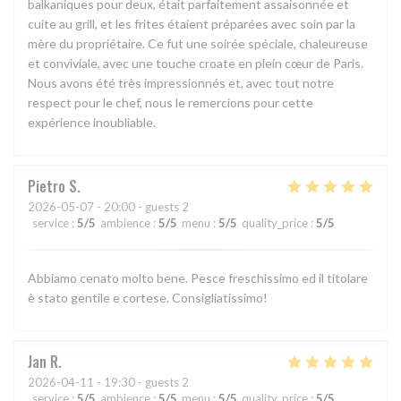
balkaniques pour deux, était parfaitement assaisonnée et
cuite au grill, et les frites étaient préparées avec soin par la
mère du propriétaire. Ce fut une soirée spéciale, chaleureuse
et conviviale, avec une touche croate en plein cœur de Paris.
Nous avons été très impressionnés et, avec tout notre
respect pour le chef, nous le remercions pour cette
expérience inoubliable.
Pietro
S
2026-05-07
- 20:00 - guests 2
service
:
5
/5
ambience
:
5
/5
menu
:
5
/5
quality_price
:
5
/5
Abbiamo cenato molto bene. Pesce freschissimo ed il titolare
è stato gentile e cortese. Consigliatissimo!
Jan
R
2026-04-11
- 19:30 - guests 2
service
:
5
/5
ambience
:
5
/5
menu
:
5
/5
quality_price
:
5
/5