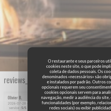
O restaurante e seus parceiros uti
cookies neste site, o que pode impli
coleta de dados pessoais. Os coo
denominados «necessários» são obri
reviews_from_our_clients_following_
e instalados por padrão. Outros c
opcionais requerem seu consentiment
cookies opcionais servem para anali
navegação, medir a audiência do site,
Olivier
B
funcionalidades (por exemplo, relaci
2026-07-28
- 19:30 - guests 2
redes sociais) ou exibir publicida
service
:
5
/5
ambience
:
5
/5
menu
:
5
/5
quality_price
:
5
/5