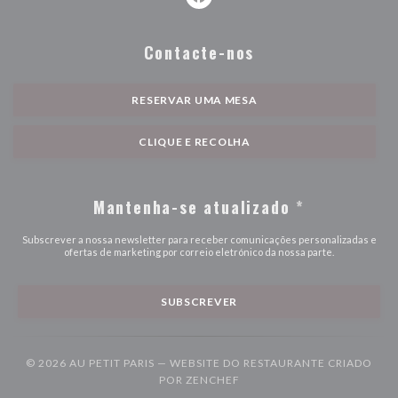
Facebook ((abre numa nova janel
Contacte-nos
RESERVAR UMA MESA
CLIQUE E RECOLHA
Mantenha-se atualizado
*
Subscrever a nossa newsletter para receber comunicações personalizadas e
ofertas de marketing por correio eletrónico da nossa parte.
SUBSCREVER
© 2026 AU PETIT PARIS — WEBSITE DO RESTAURANTE CRIADO
((ABRE NUMA NOVA JANELA
POR
ZENCHEF