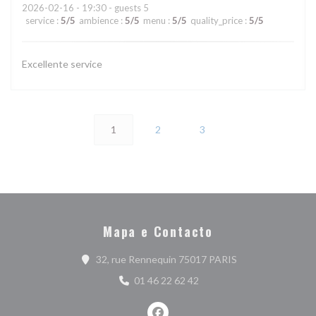
2026-02-16
- 19:30 - guests 5
service
:
5
/5
ambience
:
5
/5
menu
:
5
/5
quality_price
:
5
/5
Excellente service
1
2
3
Mapa e Contacto
((abre numa nova j
32, rue Rennequin 75017 PARIS
01 46 22 62 42