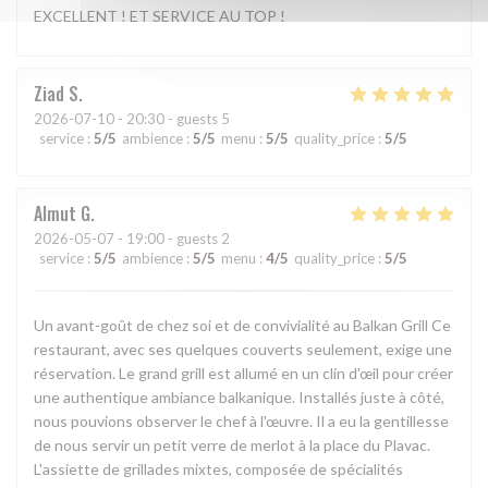
EXCELLENT ! ET SERVICE AU TOP !
Ziad
S
2026-07-10
- 20:30 - guests 5
service
:
5
/5
ambience
:
5
/5
menu
:
5
/5
quality_price
:
5
/5
Almut
G
2026-05-07
- 19:00 - guests 2
service
:
5
/5
ambience
:
5
/5
menu
:
4
/5
quality_price
:
5
/5
Un avant-goût de chez soi et de convivialité au Balkan Grill Ce
restaurant, avec ses quelques couverts seulement, exige une
réservation. Le grand grill est allumé en un clin d'œil pour créer
une authentique ambiance balkanique. Installés juste à côté,
nous pouvions observer le chef à l'œuvre. Il a eu la gentillesse
de nous servir un petit verre de merlot à la place du Plavac.
L'assiette de grillades mixtes, composée de spécialités