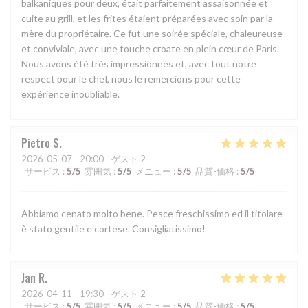
balkaniques pour deux, était parfaitement assaisonnée et
cuite au grill, et les frites étaient préparées avec soin par la
mère du propriétaire. Ce fut une soirée spéciale, chaleureuse
et conviviale, avec une touche croate en plein cœur de Paris.
Nous avons été très impressionnés et, avec tout notre
respect pour le chef, nous le remercions pour cette
expérience inoubliable.
Pietro
S
2026-05-07
- 20:00 - ゲスト 2
サービス
:
5
/5
雰囲気
:
5
/5
メニュー
:
5
/5
品質-価格
:
5
/5
Abbiamo cenato molto bene. Pesce freschissimo ed il titolare
è stato gentile e cortese. Consigliatissimo!
Jan
R
2026-04-11
- 19:30 - ゲスト 2
サービス
:
5
/5
雰囲気
:
5
/5
メニュー
:
5
/5
品質-価格
:
5
/5