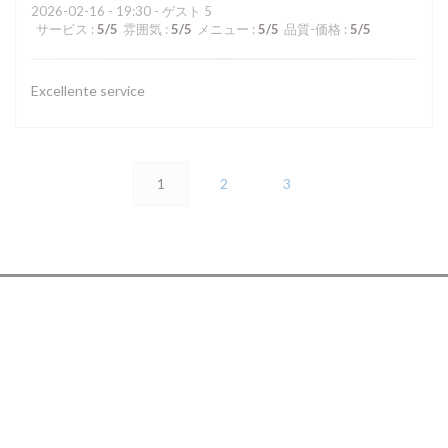
2026-02-16
- 19:30 - ゲスト 5
サービス
:
5
/5
雰囲気
:
5
/5
メニュー
:
5
/5
品質-価格
:
5
/5
Excellente service
1
2
3
アクセス/お問い合わせ
((新しいウィンド
32, rue Rennequin 75017 PARIS
01 46 22 62 42