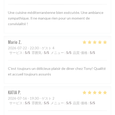
Une cuisine méditerranéenne bien exécutée. Une ambiance
sympathique. Il ne manque rien pour un moment de
convivialité !
Mario
Z
2026-07-22
- 22:30 - ゲスト 4
サービス
:
5
/5
雰囲気
:
5
/5
メニュー
:
5
/5
品質-価格
:
5
/5
C'est toujours un délicieux plaisir de diner chez Tony! Qualité
et accueil toujours assurés
KATIA
P
2026-07-16
- 19:30 - ゲスト 2
サービス
:
5
/5
雰囲気
:
5
/5
メニュー
:
5
/5
品質-価格
:
5
/5