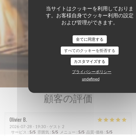
当サイトはクッキーを利用しておりま
す。お客様自身でクッキー利用の設定
および管理ができます。
全てに同意する
すべてのクッキーを拒否する
カスタマイズする
プライバシーポリシー
undefined
顧客の評価
Olivier
B
2026-07-28
- 19:30 - ゲスト 2
サービス
:
5
/5
雰囲気
:
5
/5
メニュー
:
5
/5
品質-価格
:
5
/5