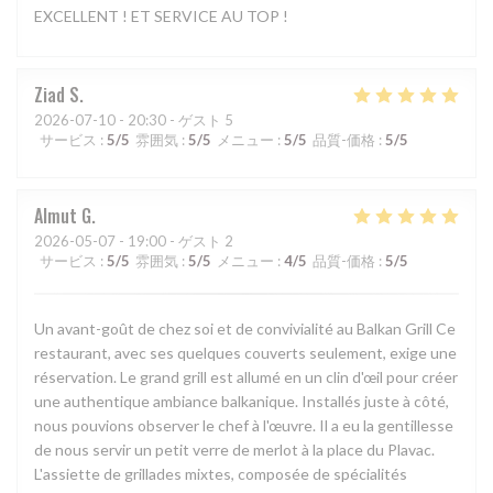
EXCELLENT ! ET SERVICE AU TOP !
Ziad
S
2026-07-10
- 20:30 - ゲスト 5
サービス
:
5
/5
雰囲気
:
5
/5
メニュー
:
5
/5
品質-価格
:
5
/5
Almut
G
2026-05-07
- 19:00 - ゲスト 2
サービス
:
5
/5
雰囲気
:
5
/5
メニュー
:
4
/5
品質-価格
:
5
/5
Un avant-goût de chez soi et de convivialité au Balkan Grill Ce
restaurant, avec ses quelques couverts seulement, exige une
réservation. Le grand grill est allumé en un clin d'œil pour créer
une authentique ambiance balkanique. Installés juste à côté,
nous pouvions observer le chef à l'œuvre. Il a eu la gentillesse
de nous servir un petit verre de merlot à la place du Plavac.
L'assiette de grillades mixtes, composée de spécialités