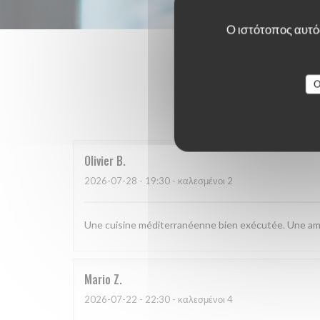
Ο ιστότοπος αυτός
O
Οι βαθμο
Olivier
B
2026-07-28
- 19:30 - καλεσμένοι 2
Une cuisine méditerranéenne bien exécutée. Une amb
Mario
Z
2026-07-22
- 22:30 - καλεσμένοι 4