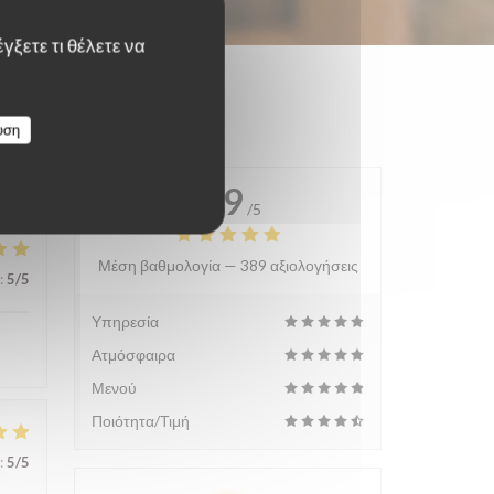
γξετε τι θέλετε να
υση
4.9
/5
Μέση βαθμολογία —
389 αξιολογήσεις
:
5
/5
Υπηρεσία
Ατμόσφαιρα
Μενού
Ποιότητα/Τιμή
:
5
/5