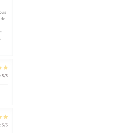
nous
e de
e
s
:
5
/5
:
5
/5