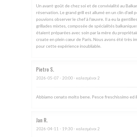
Un avant-goût de chez soi et de convivialité au Balk
réservation. Le grand grill est allumé en un clin d'œi
pouvions observer le chef à l'œuvre. Il a eu la gentill
grillades mixtes, composée de spécialités balkaniques 
étaient préparées avec soin par la mère du propriétai
croate en plein cœur de Paris. Nous avons été très i
pour cette expérience inoubliable.
Pietro
S
2026-05-07
- 20:00 - καλεσμένοι 2
Abbiamo cenato molto bene. Pesce freschissimo ed il t
Jan
R
2026-04-11
- 19:30 - καλεσμένοι 2