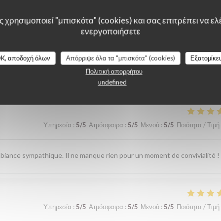
 χρησιμοποιεί "μπισκότα" (cookies) και σας επιτρέπει να ελέ
ενεργοποιήσετε
K, αποδοχή όλων
Απόρριψε όλα τα "μπισκότα" (cookies)
Εξατομίκε
λογίες πελατών μας
Πολιτική απορρήτου
undefined
Υπηρεσία
:
5
/5
Ατμόσφαιρα
:
5
/5
Μενού
:
5
/5
Ποιότητα / Τιμή
iance sympathique. Il ne manque rien pour un moment de convivialité !
Υπηρεσία
:
5
/5
Ατμόσφαιρα
:
5
/5
Μενού
:
5
/5
Ποιότητα / Τιμή