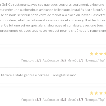
an Grill Ce restaurant, avec ses quelques couverts seulement, exige une
l pour créer une authentique ambiance balkanique. Installés juste à côté, 
esse de nous servir un petit verre de merlot à la place du Plavac. L'assiett
pour deux, était parfaitement assaisonnée et cuite au grill, et les frites
re. Ce fut une soirée spéciale, chaleureuse et conviviale, avec une touch
mpressionnés et, avec tout notre respect pour le chef, nous le remercion
Υπηρεσία
:
5
/5
Ατμόσφαιρα
:
5
/5
Μενού
:
5
/5
Ποιότητα / Τιμή
itolare è stato gentile e cortese. Consigliatissimo!
Υπηρεσία
:
5
/5
Ατμόσφαιρα
:
5
/5
Μενού
:
5
/5
Ποιότητα / Τιμή