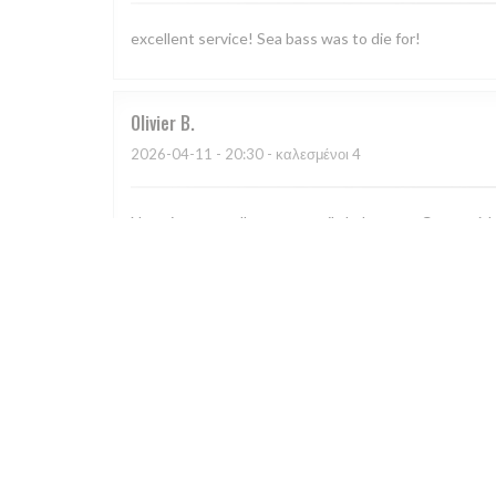
excellent service! Sea bass was to die for!
Olivier
B
2026-04-11
- 20:30 - καλεσμένοι 4
Nourriture excellente, accueil chaleureux. Comme à l
Dejan
M
2026-03-20
- 19:30 - καλεσμένοι 5
Dejan
M
2026-02-16
- 19:30 - καλεσμένοι 5