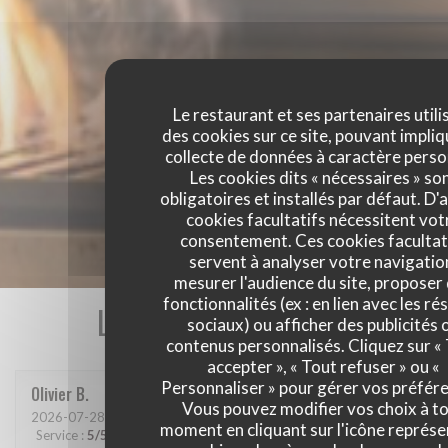
Le restaurant et ses partenaires utili
des cookies sur ce site, pouvant impliq
collecte de données à caractère perso
Les cookies dits « nécessaires » so
obligatoires et installés par défaut. D'
cookies facultatifs nécessitent vot
consentement. Ces cookies facultat
servent à analyser votre navigatio
mesurer l'audience du site, proposer
fonctionnalités (ex : en lien avec les r
Les avis de nos clients
sociaux) ou afficher des publicités 
contenus personnalisés. Cliquez sur «
accepter », « Tout refuser » ou «
Personnaliser » pour gérer vos préfér
Olivier
B
Vous pouvez modifier vos choix à t
2026-07-28
- 19:30 - Couverts 2
moment en cliquant sur l'icône représ
Service
:
5
/5
Ambiance
:
5
/5
Cuisine
:
5
/5
Qualité / Prix
:
5
/5