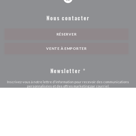
Facebook ((ouvre une nouvelle fe
Nous contacter
RÉSERVER
VENTE À EMPORTER
Newsletter
*
Inscrivez-vous à notre lettre d'information pour recevoir des communications
personnalisées et des offres marketing par courriel.
S'ABONNER
© 2026 AU PETIT PARIS — CRÉATION DE SITE INTERNET
((OUVRE UNE NOUVE
RESTAURANT AVEC
ZENCHEF