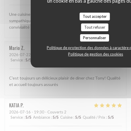
un cookie en bas à gauche des pages du
Une cuisine méditerranéenne bien exécutée. Une ambiance
Tout accepter
sympathique. Il ne manque rien pour un moment de
convivialité !
Tout refuser
Personnaliser
Mario
Z
Politique de protection des données à caractère 
Politique de gestion des cookies
2026-07-22
- 22:30 - Couverts 4
Service
:
5
/5
Ambiance
:
5
/5
Cuisine
:
5
/5
Qualité / Prix
:
5
/5
C'est toujours un délicieux plaisir de diner chez Tony! Qualité
et accueil toujours assurés
KATIA
P
2026-07-16
- 19:30 - Couverts 2
Service
:
5
/5
Ambiance
:
5
/5
Cuisine
:
5
/5
Qualité / Prix
:
5
/5