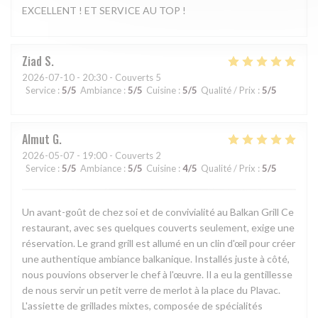
EXCELLENT ! ET SERVICE AU TOP !
Ziad
S
2026-07-10
- 20:30 - Couverts 5
Service
:
5
/5
Ambiance
:
5
/5
Cuisine
:
5
/5
Qualité / Prix
:
5
/5
Almut
G
2026-05-07
- 19:00 - Couverts 2
Service
:
5
/5
Ambiance
:
5
/5
Cuisine
:
4
/5
Qualité / Prix
:
5
/5
Un avant-goût de chez soi et de convivialité au Balkan Grill Ce
restaurant, avec ses quelques couverts seulement, exige une
réservation. Le grand grill est allumé en un clin d'œil pour créer
une authentique ambiance balkanique. Installés juste à côté,
nous pouvions observer le chef à l'œuvre. Il a eu la gentillesse
de nous servir un petit verre de merlot à la place du Plavac.
L'assiette de grillades mixtes, composée de spécialités