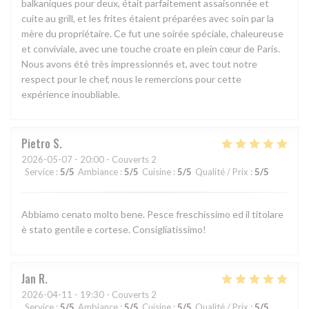
balkaniques pour deux, était parfaitement assaisonnée et
cuite au grill, et les frites étaient préparées avec soin par la
mère du propriétaire. Ce fut une soirée spéciale, chaleureuse
et conviviale, avec une touche croate en plein cœur de Paris.
Nous avons été très impressionnés et, avec tout notre
respect pour le chef, nous le remercions pour cette
expérience inoubliable.
Pietro
S
2026-05-07
- 20:00 - Couverts 2
Service
:
5
/5
Ambiance
:
5
/5
Cuisine
:
5
/5
Qualité / Prix
:
5
/5
Abbiamo cenato molto bene. Pesce freschissimo ed il titolare
è stato gentile e cortese. Consigliatissimo!
Jan
R
2026-04-11
- 19:30 - Couverts 2
Service
:
5
/5
Ambiance
:
5
/5
Cuisine
:
5
/5
Qualité / Prix
:
5
/5